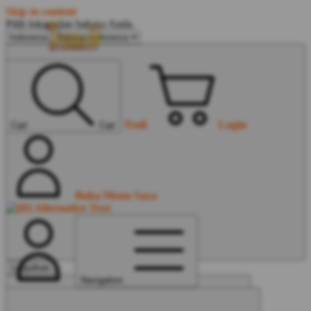
Skip to content
Pilih lokasi dan bahasa Anda.
Troli
Login
Cari
Cari
Buka Menu Saya
Lanjutkan
Navigation