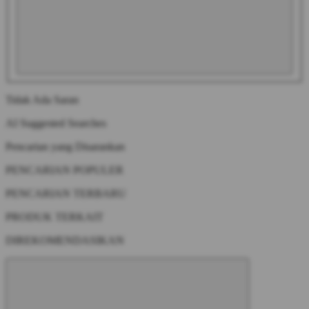
Tidak Ada Saran
AI Suggested Searches
Pencarian yang Disarankan
PENCARIAN POPULER
PENCARIAN TERBARU
PRODUK TERKAIT
DIREKOMENDASIKAN