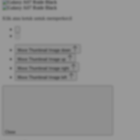
Klik atau ketuk untuk memperkecil
Move Thumbnail Image down
Move Thumbnail Image up
Move Thumbnail Image right
Move Thumbnail Image left
Close