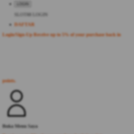
LOGIN
SLOT88 LOGIN
DAFTAR
Login/Sign-Up
Receive up to 5% of your purchase back in
points.
Buka Menu Saya