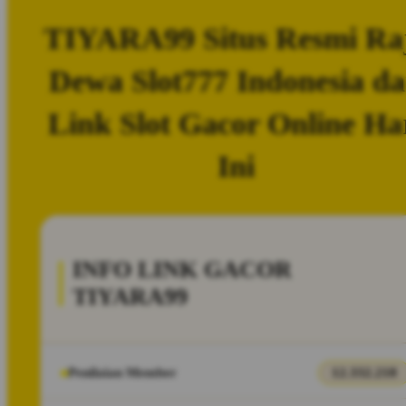
TIYARA99 Situs Resmi Ra
Dewa Slot777 Indonesia d
Link Slot Gacor Online Ha
Ini
INFO LINK GACOR
TIYARA99
Penilaian Member
12.332.218