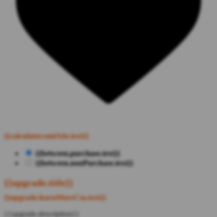
{{calculator.emiAttr.text}}
{{between.purchase.text}}
{{between.nonPurchase.text}}
{{upgrade.title}}
{{upgrade.learnMoreCta.text}}
{{upgrade.description}}