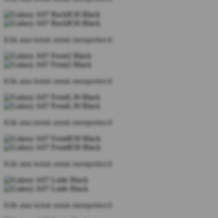
Klik atau ketuk untuk memperkecil
Klik atau ketuk untuk memperkecil
Klik atau ketuk untuk memperkecil
Klik atau ketuk untuk memperkecil
Klik atau ketuk untuk memperkecil