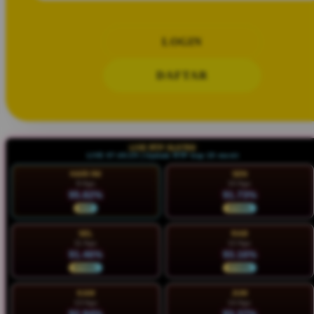
LOGIN
DAFTAR
LIVE RTP SLOT88
LIVE 07:46:32 | Update RTP tiap 15 menit
HARI INI
SEN
9 Agu
10 Agu
95.82%
91.73%
HOT
STABIL
SEL
RAB
11 Agu
12 Agu
91.46%
93.16%
STABIL
STABIL
KAM
JUM
13 Agu
14 Agu