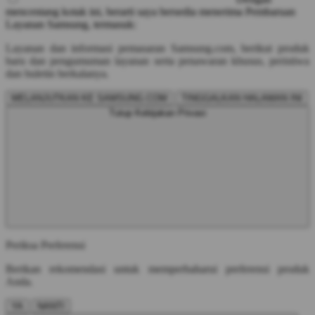
mencentang kotak ini, berarti saya bersedia menerima Pembaruan
Layanan Samsung, termasuk:
Layanan dan informasi pemasaran Samsung.com, berikut produk
baru dan pengumuman layanan serta penawaran khusus, peristiwa
dan buletin berkalanya.
MELANJUTKAN KE SAMSUNG.COM
TINGGALKAN HALAMAN INI
Tutup Kebijakan Privasi
Periksa Preferensi
Berikan rekomendasi untuk memperbaharui preferensi produk
Anda.
YA
NANTI