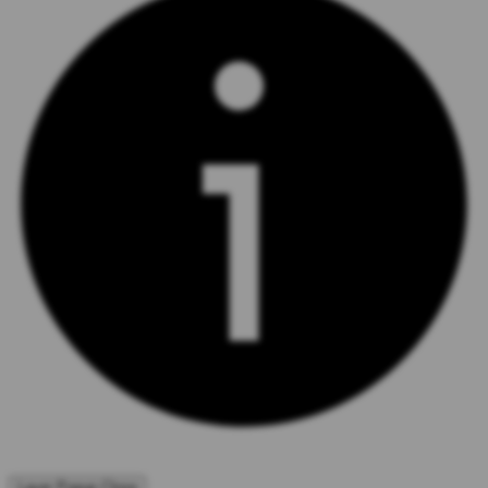
Layer Popup Close