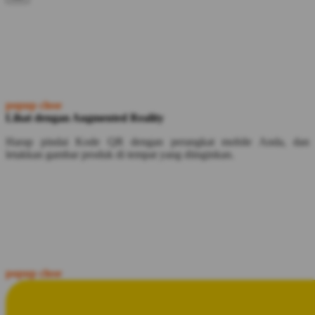
popup close
Lihat dengan Augmented Reality
Harap pindai Kode QR dengan perangkat mobile Anda, dan
letakkan gambar produk di tempat yang diinginkan.
popup close